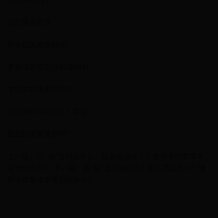
五行属金的字
五行属水的字
取名相关文章链接：
李易儒周易五行35集精彩
本站李易儒老师简介
五行缺什么补什么？错误！
起名时生肖重要吗？
上一篇：錡,“錡”五行属什么？起名笔画多少？康熙字典繁体字
笔划是多少？ 下一篇：錟,“錟”五行属什么？起名笔画多少？康
熙字典繁体字笔划是多少？
文