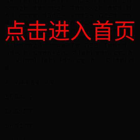
【廣韻】豆有足曰錠，無足曰鐙。【正字通】薦熟物器，上環
以通氣之管，中置以烝飪之具，下致以水火之齊，用類甗。博
古圖：漢虹燭錠，高五寸五分，深四寸五分，口徑三寸，容四
点击进入首页
升八合。銘云：王氏銅虹燭錠兩辟幷重二十二斤四兩第一，共
一十八字。自三代至秦，器無斤兩之識，此器顯其斤重，字畫
與漢五鳳爐識相類，實漢物也。銘曰虹燭者，取其氣運如虹之
義。始薦熟食之器，但闕其蓋而不完。曰王氏，不知其爲誰。
曰第一。則爲虹燭者數不止此。 又【集韻】堂練切，音電。義
同。 又【廣韻】【集韻】徒徑切，音定。義同。 又【廣韻】錫
屬。
康熙字典-起名笔画字库
五行属木的字
五行属火的字
五行属土的字