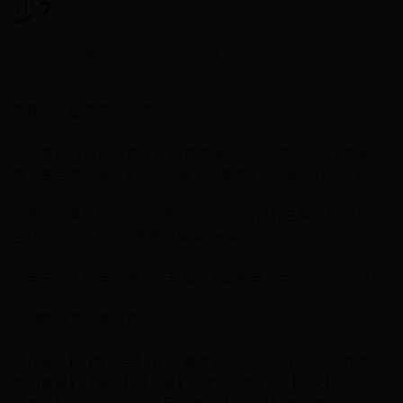
少？
admin
攻略指南
2026-03-04 02:26:04
简体字：錠 简体字：锭
①拼音：dìng ②部首：釒 部首笔画：8 ③总笔画：16繁体部
首：金 部首笔画：8 ③总笔画：16康熙字典笔画( 錠:16； )
④康熙字典起名五行（注意：汉字五行分类有三种以上方法综
合认定，以下五行只是参考其中的一种）
汉字五行：金 吉凶寓意：吉 是否为常用字：否姓名学：非姓氏
⊙ 御制康熙字典原文
【戌集上】【金字部】 錠； 康熙笔画：16； 页码：页1311第
01【唐韻】【集韻】【正韻】丁定切，音矴。【說文】鐙也。