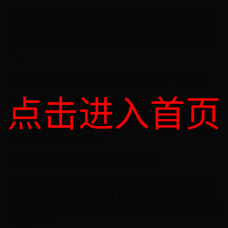
相信很多小伙伴在使用迅雷下载文件时都会遇到"应版权方要求
无法下载"问题,那么这个问题该如何解决呢?下面小编就来为大
家介绍.具体如下:1. 首先,通过浏览器搜索或百度网盘,在电脑上
下 ...
怎么解决使用迅雷下载时出现应版权方要求无法下载的问题
点击进入首页
有的小伙伴在使用迅雷软件下载电影时,收到了该应版权方要求
无法下载的提示窗口,那么该该如何解决无法下载的问题呢?小编
就来为大家介绍一下吧.具体如下:1. 第一步,右击想要下载的文
件,接着点击弹出窗口中的 ...
迅雷中应版权方要求无法下载的文件怎么下载
今天给大家介绍一下迅雷中应版权方要求无法下载的文件怎么
下载的具体操作步骤.1. 首先打开手机上的迅雷软件,进入主页面
后,点击底部的下载图标2. 进入下载页面后,点击下载任务中文件
的"三竖点& ...