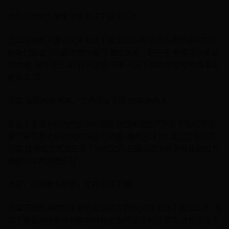
迅雷应版权方要求文件无法下载怎么办
迅雷应版权方要求文件无法下载怎么办,相信很多使用该软件的
朋友们对这个问题很感兴趣,下面给大家介绍一下,希望可以帮助
到大家. 操作方法 01 打开迅雷,查看无法下载的影音文件,接着右
键点击"文 ...
迅雷“应版权方要求，文件无法下载”的解决办法
很多人花很大的力气找到的资源然后发现出现不能下载的情况,
接下来就教大家如何解决这个问题. 操作方法 01 我们首先打开
迅雷,找到自己无法正常下载的文件,右键点击文件选择复制磁力
链接. 02 然后我们打 ...
迅雷：应版权方要求，文件无法下载！
迅雷下载资源时如果提示应版权方要求,文件无法下载怎么办. 迅
雷下载有的电影电视剧的时候会出现:应版权方要求,文件无法下