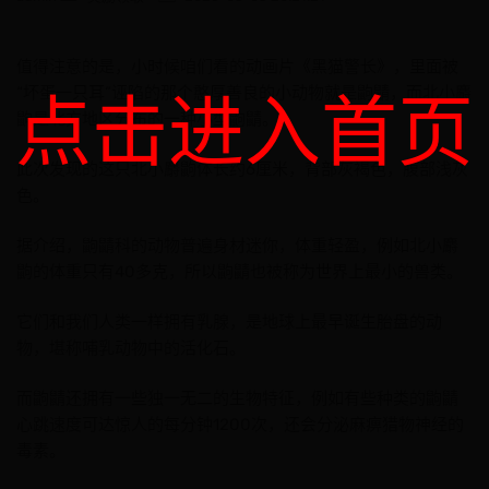
值得注意的是，小时候咱们看的动画片《黑猫警长》，里面被
“坏蛋一只耳”诬陷的那个憨厚善良的小动物就是鼩鼱，而北小麝
点击进入首页
鼩是北方地区分布的一种小型鼩鼱。
此次发现的这只北小麝鼩体长约6厘米，背部灰褐色，腹部浅灰
色。
据介绍，鼩鼱科的动物普遍身材迷你，体重轻盈，例如北小麝
鼩的体重只有40多克，所以鼩鼱也被称为世界上最小的兽类。
它们和我们人类一样拥有乳腺，是地球上最早诞生胎盘的动
物，堪称哺乳动物中的活化石。
而鼩鼱还拥有一些独一无二的生物特征，例如有些种类的鼩鼱
心跳速度可达惊人的每分钟1200次，还会分泌麻痹猎物神经的
毒素。