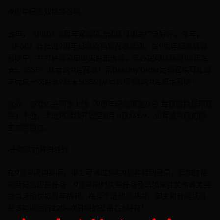
·9周年纪念双福袋召唤
去年，《FGO》8周年双福袋活动赢得御主广泛好评，今年，
《FGO》亦推出9周年纪念双福袋召唤活动。在9周年纪念福袋
召唤中，共17种福袋由御主自由选择，是必定可以获得1骑限定
★5（SSR）从者的11连召唤！而Destiny Order定命召唤可让御
主完成一次自选9骑★5(SSR)从者必得1骑的11连限定召唤！
此外，游戏内会同步上线「9周年纪念限定从者 每日替换推荐召
唤」卡池，卡池将持续开放至8月11日13:59，如有感兴趣的御
主勿要错过。
·十项活动开启狂欢
在9周年庆典期间，御主可通过参与9周年特别登录、追加技能
实装纪念应援任务、9周年限时庆典任务及追加常驻关卡通关奖
励等活动获取周年福利。在整个活动周期内，御主累计能获得
最多可以进行220+次召唤的圣晶石&呼符！