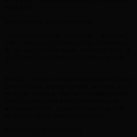
唤、专属福利、跨界联动等多重内容重磅上线，现邀全服御主
共赴盛夏狂欢！
周年限定从者登场，泳装艾蕾卡池限时开放
「这是我一生仅一次的任性，也是我的梦想。」像这样为自己
打着气，冥界的女主人于夏日庆典闪亮登场！游戏9周年限定从
者「★5（SSR）太空埃列什基加勒」卡池于今日正式开放，被
许多御主期待已久的泳装艾蕾现在可以终日陪伴在御主左右
了。
自今日起，「9周年纪念 太空埃列什基伽勒推荐召唤」将持续开
放至8月14日13:59，御主可在卡池中召唤「★5（SSR）太空埃
列什基加勒」及其他从者。同时，限时卡池的确定召唤功能得
到优化，在前329次召唤中都没有召唤出推荐召唤对象的
★5(SSR)从者的情况下，在第330次的召唤时只能确定召唤1
次，更新后将不再有每个限时卡池仅限1次的限制。
限时活动享豪礼，简中纪念献礼九周年