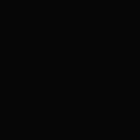
在活动期间，御主进入「FGO ~9th Anniversary~」专题页还可
获得特别定制头像、背景、手机壁纸作为礼物!
·九周年感恩回馈
为感恩御主在过去一年的陪伴，《FGO》九周年感恩回馈礼物
抽取活动此刻正在进行中。参与感恩回馈活动的基本条件为165
御主等级，累计登录天数≥999天，以及通关限时活动「2025泳
装活动」第13节。本次活动取消了渠道区服的限制，符合条件
的御主抓紧参与报名，即有机会获得！
简中9周年PV上线，《FGO》邀御主共度清凉假期
感恩九载同行！今日《FGO》还为御主们献上一份特别的礼物
——简中专属9周年特别企划「九夏溟花引」原创PV。9周年PV
以迦勒底夏日假期为主题，整体氛围轻松愉快，主打对御主的
浓浓爱意与陪伴。视频中，一张别致的“放假通知”为迦勒底全员
送上甜蜜的休憩时光，从者们与御主一同嬉戏玩闹、赏景远
游，沉浸在悠闲的假日氛围里。周年新从者艾蕾还换上泳装