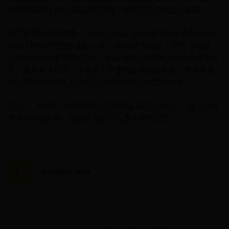
届时各位御主可以购买活动套餐，还可打卡领取联动周边。
除了跨界联动的惊喜，《FGO》FES 2025线下纪念展也将在8
月8日于杭州国际博览中心4C、4D馆盛大开幕。作为《FGO》
九周年庆典的重要组成部分，FES 2025不仅将游戏中的经典场
景、道具搬入现实，还带来了丰富的互动游览体验，更有丰富
的入场特典伴手礼和现场互动奖励在等待大家的领取。
此刻，《FGO》简中版9周年庆典的帷幕已缓缓拉开，欢迎所有
御主来到迦勒底，即刻开启这场九周年庆典狂欢！
文
章
Previous post
导
航