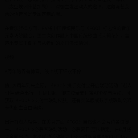
（太空埃列什基加勒），对御主发出动人的邀请，这段泳装艾
蕾的语音可是专属定制的哦。
在音乐旋律方面，PV将中国传统民乐与《FGO》标志性的音乐
元素巧妙融合，更二次创作融入中国传统歌曲《茉莉花》，营
造出专属于御主与从者们的夏日浪漫情调。
视频：
9周年跨界有惊喜，线上线下狂欢不停
值此9周年到来之际，《FGO》携手支付宝开启联动活动「迦人
引伴 绿色出行」！即日起，御主登录支付宝APP参与活动，可
获取《FGO》x支付宝联动皮肤，还有实体版或数字版联动交通
卡供御主自由选购。
出行有迦人相伴，在美食方面《FGO》自然也不会亏待各位御
主。《FGO》x必胜客联动活动「必胜夏日 冠味指定」在8月将
会全面启动，本次联动活动将会上架必胜客全国3500+门店，