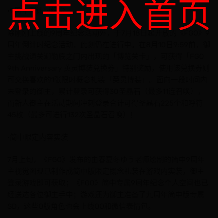
点击进入首页
·9周年倒计时纪念
除刚刚上线的9周年纪念活动外，于7月18日起开放的《FGO》9
周年倒计时纪念活动，此刻仍在进行中。在8月10日9:59前，御
主挑战通关迦勒底之门内出现的「博览关卡」，可获得「FGO
9th Anniversary 英灵博装兑换券」特别奖励，使用该兑换券则
可交换喜欢的1张限时概念礼装「英灵博装」。面向一段时间内
未登录的御主，累计登录可获得30圣晶石（最多11连召唤），
而新人御主在活动期间冲刺登录合计可得圣晶石225个和呼符
45枚（最多可进行132次圣晶石召唤）！
·简中限定内容实装
7月上旬，《FGO》发布的由春夏冬ゆう老师绘制的简中9周年
主视觉图现已制作成简中版限定概念礼装在游戏内实装，御主
登录游戏即可获取；《FGO》简中专属9周年纪念个人空间也已
经送达各位御主手中；游戏还为御主准备了九周年简中版专属
SD，这些Q版角色也会上线QQ和微信表情包。