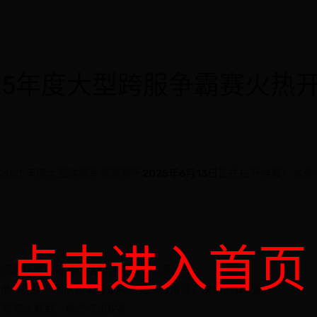
25年度大型跨服争霸赛火热
025年度大型跨服争霸赛将于
2025年6月13日
正式拉开帷幕！这是
点击进入首页
到80级的玩家均可通过活动界面报名参赛。
通过单人竞技、团队副本等多种形式进行角逐，决出前128强。
过单败淘汰赛制，最终决出8强。