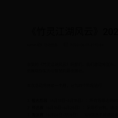
《竹灵江湖风云》20
admin
活动信息
2025-06-13 21:15:24
亲爱的《竹灵江湖风云》玩家们，我们激动地宣布，2
是展现你实力与智慧的最佳舞台。
本次活动将持续
一个月
，分为四个阶段进行：
报名阶段
（6月13日-6月15日）：所有等级达
预选赛
（6月16日-6月25日）：采用积分制，
淘汰赛
（6月26日-7月5日）：128强选手将通