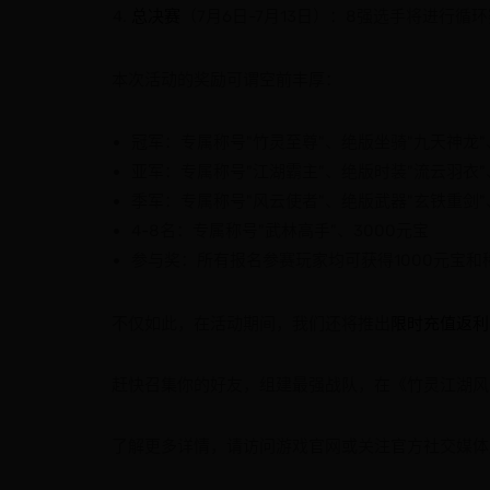
总决赛
（7月6日-7月13日）：8强选手将进行
本次活动的奖励可谓空前丰厚：
冠军：专属称号"竹灵至尊"、绝版坐骑"九天神龙"、
亚军：专属称号"江湖霸主"、绝版时装"流云羽衣"
季军：专属称号"风云使者"、绝版武器"玄铁重剑"
4-8名：专属称号"武林高手"、3000元宝
参与奖：所有报名参赛玩家均可获得1000元宝和
不仅如此，在活动期间，我们还将推出
限时充值返利
赶快召集你的好友，组建最强战队，在《竹灵江湖风
了解更多详情，请访问游戏官网或关注官方社交媒体