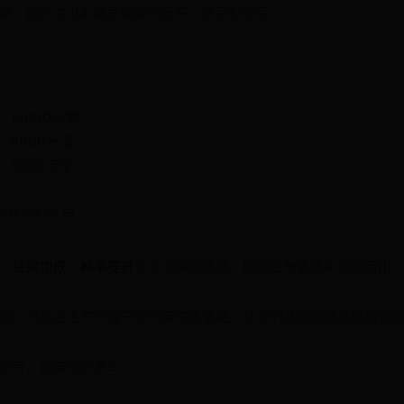
循环赛，最终决出本届争霸赛的冠军、亚军和季军。
10000元宝
、8000元宝
、5000元宝
稀有材料礼包
、
经验加成
、
掉率提升
等多项福利活动，助你在争霸赛中脱颖而出
云》的舞台上书写属于你的传奇篇章吧！让我们共同期待这场精彩
账号。期待你的参与！