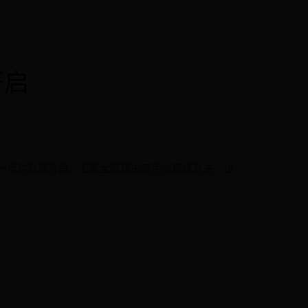
开启
一场跨越服务器、汇聚全服顶尖高手的巅峰对决，也