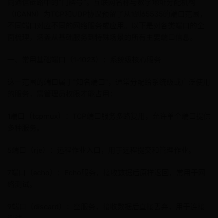
同通信链路中的"门牌号"。互联网名称与数字地址分配机构
（ICANN）为TCP和UDP协议预留了从1到65535的端口范围，
不同端口对应不同的网络服务或应用。以下是对各类端口的全
面梳理，涵盖从基础服务到特殊场景的所有主要端口信息。
一、常用基础端口（1-1023）：系统级核心服务
这一范围的端口属于"知名端口"，通常分配给系统级或广泛使用
的服务，需管理员权限才能占用：
1端口（tcpmux）：TCP端口服务多路复用，允许单个端口提供
多种服务。
5端口（rje）：远程作业入口，用于远程提交和管理作业。
7端口（echo）：Echo服务，接收数据后原样返回，常用于网
络测试。
9端口（discard）：空服务，接收数据后直接丢弃，用于连接